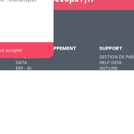
ETUDE | DEVELOPPEMENT
SUPPORT
ut accepter
APPLICATIFS
GESTION DE PA
DATA
HELP DESK
ERP - BI
HOTLINE
INFRASTRUCTURE
WEB | DIGITAL
PRODUCTION EXPLOITATION
DEV BACK
RESEAUX TELECOMS
DEV FRONT
SGBD
WEBMARKETING
SYSTÈMES