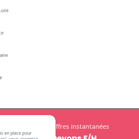
Loire
ce
aine
re
Offres instantanées
mis en place pour
Devops F/H
pter", vous acceptez