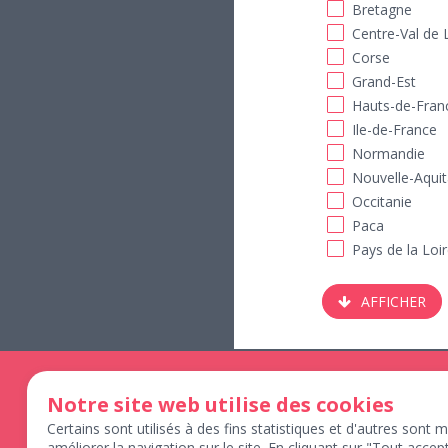
Bretagne
Centre-Val de 
Corse
Grand-Est
Hauts-de-Fran
Ile-de-France
Normandie
Nouvelle-Aquit
Occitanie
Paca
Pays de la Loi
AFFICHER
Previous
Notre site web utilise des cookies
30
juin
Certains sont utilisés à des fins statistiques et d'autres sont 
améliorer la navigation sur le site. En cliquant sur "Tout acce