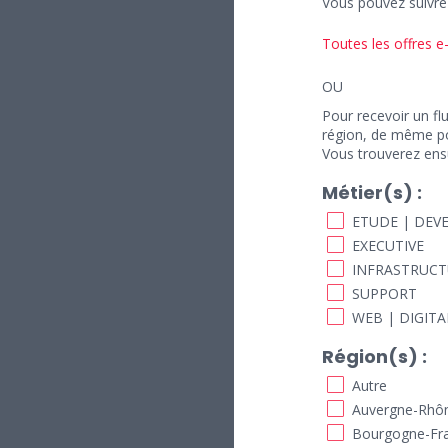
Vous pouvez suivre 
Toutes les offres
OU
Pour recevoir un fl
région, de même pou
Vous trouverez ens
Métier(s) :
ETUDE | DEV
EXECUTIVE
INFRASTRUCT
SUPPORT
WEB | DIGITA
Région(s) :
Autre
Auvergne-Rhô
Bourgogne-Fr