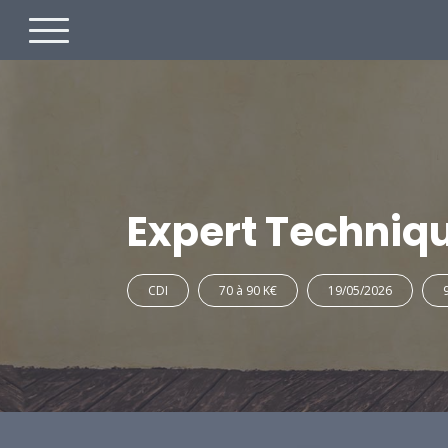
Expert Techniq
CDI
70 à 90 K€
19/05/2026