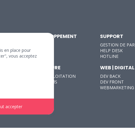
ETUDE | DEVELOPPEMENT
SUPPORT
APPLICATIFS
GESTION DE PA
mis en place pour
DATA
HELP DESK
pter", vous acceptez
ERP - BI
HOTLINE
INFRASTRUCTURE
WEB | DIGITAL
PRODUCTION EXPLOITATION
DEV BACK
RESEAUX TELECOMS
DEV FRONT
SGBD
WEBMARKETING
SYSTÈMES
ut accepter