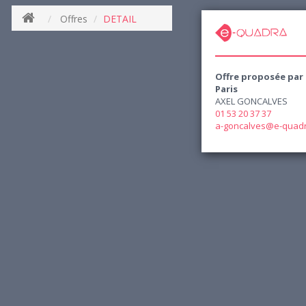
Offres
DETAIL
Offre proposée par
Paris
AXEL GONCALVES
01 53 20 37 37
a-goncalves@e-quad