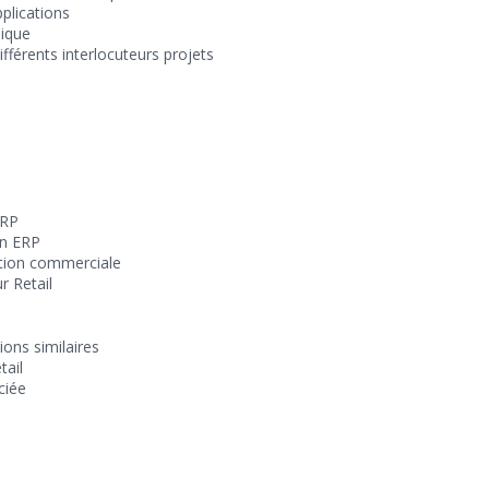
pplications
ique
ifférents interlocuteurs projets
ERP
on ERP
tion commerciale
r Retail
ons similaires
tail
ciée